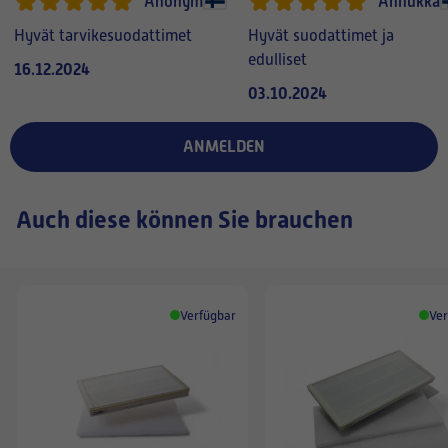
Anonym
Annukka
Hyvät tarvikesuodattimet
Hyvät suodattimet ja
edulliset
16.12.2024
03.10.2024
ANMELDEN
Auch diese können Sie brauchen
Verfügbar
Ver