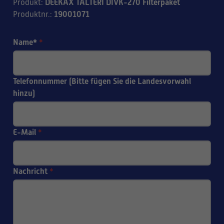
DEEKAX TALTERI DIVK-270 Filterpaket
Produkt
:
19001071
Produktnr.
:
Name*
*
Telefonnummer (Bitte fügen Sie die Landesvorwahl
hinzu)
E-Mail
*
Nachricht
*