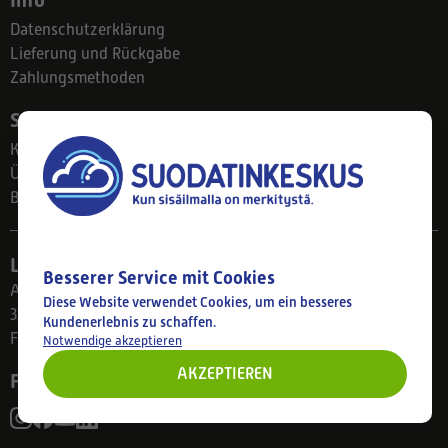
Datenschutzerklärung
Lieferung und Rückgabe
Zahlungsmethoden
Suodatinkeskus
Kontakt
Über uns
Blog
Ladengeschäft
Besserer Service mit Cookies
Ahlmanintie 61
Diese Website verwendet Cookies, um ein besseres
33800 Tampere
Kundenerlebnis zu schaffen.
Finnland
Notwendige akzeptieren
AKZEPTIEREN
Folgen Sie uns