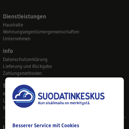
Dienstleistungen
Haushalte
Wohnungseigentümergemeinschaften
Unternehmen
Info
Datenschutzerklärung
Lieferung und Rückgabe
Zahlungsmethoden
Suodatinkeskus
Kontakt
Über uns
Blog
Besserer Service mit Cookies
Ladengeschäft