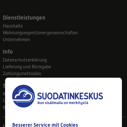
Dienstleistungen
Haushalte
Wohnungseigentümergemeinschaften
Unternehmen
Info
Datenschutzerklärung
Lieferung und Rückgabe
Zahlungsmethoden
Suodatinkeskus
Kontakt
Über uns
Blog
Besserer Service mit Cookies
Ladengeschäft