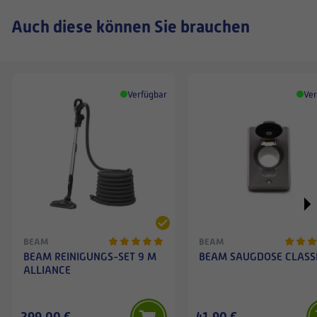
Auch diese können Sie brauchen
Verfügbar
Ver
BEAM
BEAM
BEAM REINIGUNGS-SET 9 M
BEAM SAUGDOSE CLASS
ALLIANCE
299,00 €
41,90 €