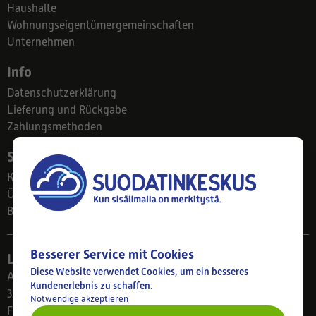
Haushalte
Wohnungseigentümergemeinschaften
Unternehmen
Info
Datenschutzerklärung
Lieferung und Rückgabe
Zahlungsmethoden
Suodatinkeskus
Kontakt
Über uns
Blog
Besserer Service mit Cookies
Ladengeschäft
Diese Website verwendet Cookies, um ein besseres
Ahlmanintie 61
Kundenerlebnis zu schaffen.
33800 Tampere
Notwendige akzeptieren
Finnland