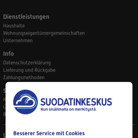
Dienstleistungen
Haushalte
Wohnungseigentümergemeinschaften
Unternehmen
Info
Datenschutzerklärung
Lieferung und Rückgabe
Zahlungsmethoden
Suodatinkeskus
Kontakt
Über uns
Blog
Besserer Service mit Cookies
Ladengeschäft