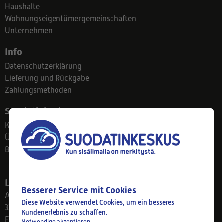
Haushalte
Wohnungseigentümergemeinschaften
Unternehmen
Info
Datenschutzerklärung
Lieferung und Rückgabe
Zahlungsmethoden
Suodatinkeskus
Kontakt
Über uns
Blog
Ladengeschäft
Besserer Service mit Cookies
Ahlmanintie 61
Diese Website verwendet Cookies, um ein besseres
33800 Tampere
Kundenerlebnis zu schaffen.
Finnland
Notwendige akzeptieren