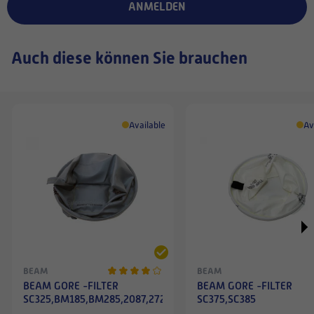
ANMELDEN
Auch diese können Sie brauchen
Available
Av
BEAM
BEAM
BEAM GORE -FILTER
BEAM GORE -FILTER
SC325,BM185,BM285,2087,2725
SC375,SC385