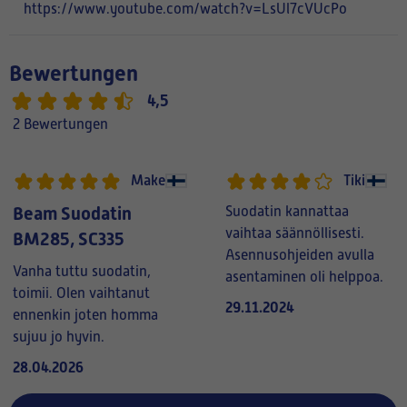
https://www.youtube.com/watch?v=LsUl7cVUcPo
Bewertungen
4,5
2 Bewertungen
Make
Tiki
Beam Suodatin
Suodatin kannattaa
vaihtaa säännöllisesti.
BM285, SC335
Asennusohjeiden avulla
Vanha tuttu suodatin,
asentaminen oli helppoa.
toimii. Olen vaihtanut
29.11.2024
ennenkin joten homma
sujuu jo hyvin.
28.04.2026