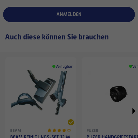
ANMELDEN
Auch diese können Sie brauchen
Verfügbar
Ver
BEAM
PUZER
BEAM REINIGUNGS-SET 12 M
PUZER HANDGRIFFSTAR