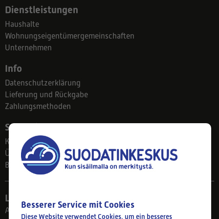
Dienstleistungen
Haushalte
Wohnungseigentümergemeinschaften
Unternehmen
Info
Datenschutzerklärung
Lieferung und Rückgabe
Zahlungsmethoden
Suodatinkeskus
Kontakt
Über uns
Blog
Ladengeschäft
Besserer Service mit Cookies
Ahlmanintie 61
Diese Website verwendet Cookies, um ein besseres