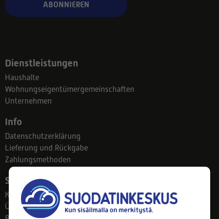
ABONNIEREN
Dienstleistungen
Haushalte
Wohnungseigentümergemeinschaften
Unternehmen
Info
Datenschutzerklärung
Lieferung und Rückgabe
Zahlungsmethoden
Suodatinkeskus
Kontakt
Über uns
Blog