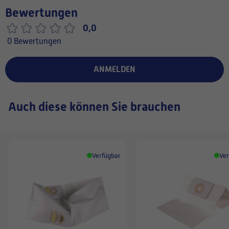
Bewertungen
0,0
0 Bewertungen
ANMELDEN
Auch diese können Sie brauchen
Verfügbar
Ver