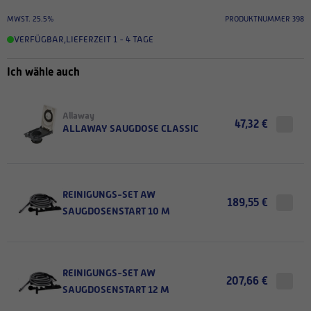
MWST. 25.5%
PRODUKTNUMMER 398
VERFÜGBAR
,
LIEFERZEIT 1 - 4 TAGE
Ich wähle auch
Allaway
47,32 €
ALLAWAY SAUGDOSE CLASSIC
REINIGUNGS-SET AW
189,55 €
SAUGDOSENSTART 10 M
REINIGUNGS-SET AW
207,66 €
SAUGDOSENSTART 12 M