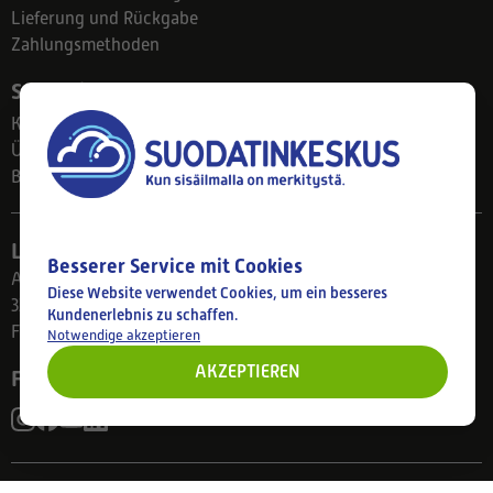
Lieferung und Rückgabe
Zahlungsmethoden
Suodatinkeskus
Kontakt
Über uns
Blog
Ladengeschäft
Besserer Service mit Cookies
Ahlmanintie 61
Diese Website verwendet Cookies, um ein besseres
33800 Tampere
Kundenerlebnis zu schaffen.
Finnland
Notwendige akzeptieren
AKZEPTIEREN
Folgen Sie uns