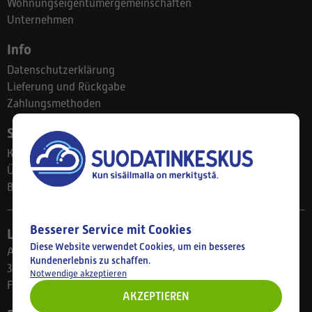
Wohnungseigentümergemeinschaften
Unternehmen
Info
Datenschutzerklärung
Lieferung und Rückgabe
Zahlungsmethoden
Suodatinkeskus
Kontakt
Über uns
Blog
Besserer Service mit Cookies
Ladengeschäft
Diese Website verwendet Cookies, um ein besseres
Ahlmanintie 61
Kundenerlebnis zu schaffen.
33800 Tampere
Notwendige akzeptieren
Finnland
AKZEPTIEREN