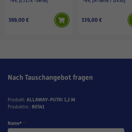
-44, (C/Z/X -Serie)
-44, (A-Serie / DV30)
369,00 €
339,00 €
Nach Tauschangebot fragen
ALLAWAY-PUTKI 1,2 M
Produkt
:
80541
Produktnr.
:
Name*
*