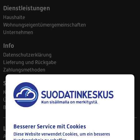
Dienstleistungen
Haushalte
Wohnungseigentümergemeinschaften
Unternehmen
Info
Datenschutzerklärung
Lieferung und Rückgabe
Zahlungsmethoden
Suodatinkeskus
Kontakt
Über uns
Blog
Besserer Service mit Cookies
Ladengeschäft
Diese Website verwendet Cookies, um ein besseres
Ahlmanintie 61