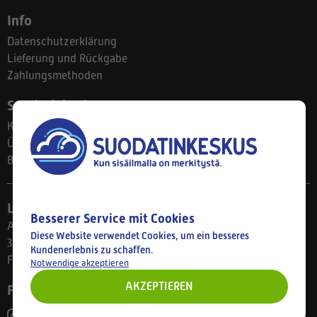
Info
Datenschutzerklärung
Lieferung und Rückgabe
Zahlungsmethoden
Suodatinkeskus
Kontakt
Über uns
Blog
Ladengeschäft
Besserer Service mit Cookies
Ahlmanintie 61
Diese Website verwendet Cookies, um ein besseres
33800 Tampere
Kundenerlebnis zu schaffen.
Finnland
Notwendige akzeptieren
AKZEPTIEREN
Folgen Sie uns