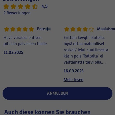
4,5
2 Bewertungen
Pete
Maalaismu
Hyvä varaosa entisen
Erittäin kevyt liikutella,
pitkään palvelleen tilalle.
hyvä ottaa mahdolliset
roskat/ lelut suuttimesta
11.02.2025
käsin pois."Rattaita" ei
välttämättä tarvi olla,
niihin takertuu
16.09.2023
kissan/koiran karvat. Olen
Mehr lesen
työssäni käyttänyt
sellaista erimerkkistä ja se
ANMELDEN
toimii ihan hyvin.
Auch diese können Sie brauchen