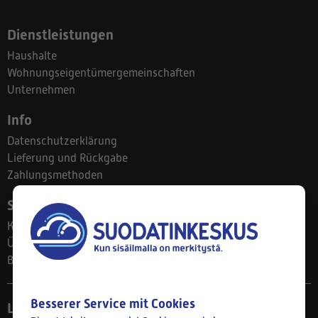
Dienstleistungen
Haushalte
Wohnungseigentümergemeinschaften
Unternehmen
Info
Datenschutzerklärung
Lieferung und Rückgabe
Zahlungsmethoden
Suodatinkeskus
Kontakt
Über uns
Blog
Besserer Service mit Cookies
Ladengeschäft