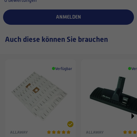
0 Bewertungen
ANMELDEN
Auch diese können Sie brauchen
Verfügbar
Ver
ALLAWAY
ALLAWAY