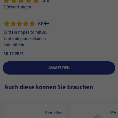
5,0
1 Bewertungen
AP
Erittäin nopea toimitus,
tuote oli juuri sellainen
kuin pitikin.
30.12.2023
ANMELDEN
Auch diese können Sie brauchen
Verfügbar
Ver