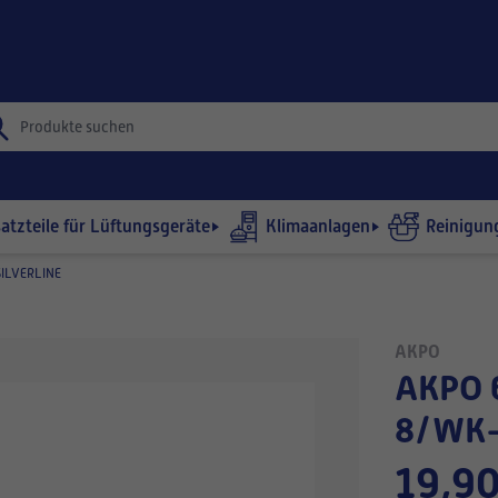
satzteile für Lüftungsgeräte
Klimaanlagen
Reinigun
ILVERLINE
AKPO
AKPO 650 WK-6/WK-
8/WK-9
19,90