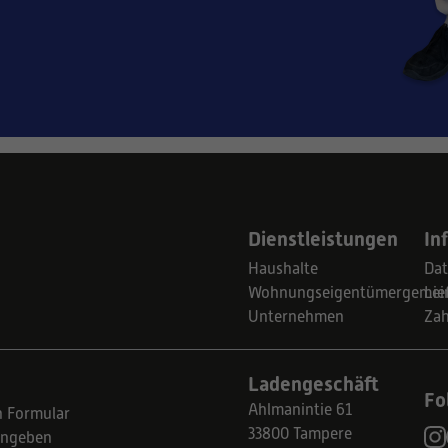
Dienstleistungen
In
Haushalte
Dat
Wohnungseigentümergemein
Lie
Unternehmen
Za
Ladengeschäft
Fo
Ahlmanintie 61
n Formular
33800 Tampere
eingeben