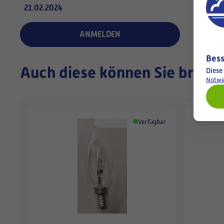
21.02.2024
ANMELDEN
Bess
Auch diese können Sie brauc
Diese
Notwe
Verfügbar