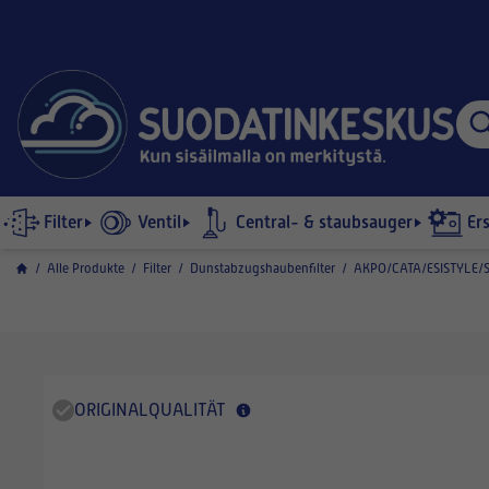
Filter
Ventil
Central- & staubsauger
Er
/
Alle Produkte
/
Filter
/
Dunstabzugshaubenfilter
/
AKPO/CATA/ESISTYLE/S
ORIGINALQUALITÄT