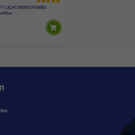
FT LIGHT/NERO/FENIKS
efilter
n
lter