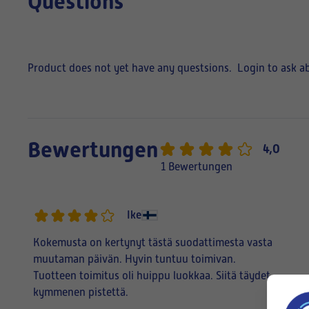
Questions
Product does not yet have any questsions.
Login to ask a
Bewertungen
4,0
1 Bewertungen
Ike
Kokemusta on kertynyt tästä suodattimesta vasta
muutaman päivän. Hyvin tuntuu toimivan.
Tuotteen toimitus oli huippu luokkaa. Siitä täydet
kymmenen pistettä.