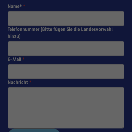
Name*
*
Telefonnummer (Bitte fügen Sie die Landesvorwahl
hinzu)
E-Mail
*
Nachricht
*