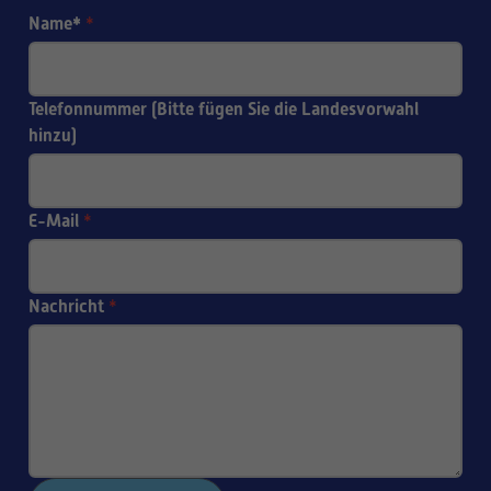
Name*
*
Telefonnummer (Bitte fügen Sie die Landesvorwahl
hinzu)
E-Mail
*
Nachricht
*