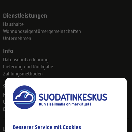
Dienstleistungen
Haushalte
Wohnungseigentümergemeinschaften
Unternehmen
Info
Datenschutzerklärung
Lieferung und Rückgabe
Zahlungsmethoden
Suodatinkeskus
Kontakt
Über uns
Blog
Besserer Service mit Cookies
Ladengeschäft