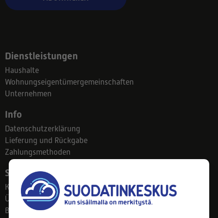
Dienstleistungen
Haushalte
Wohnungseigentümergemeinschaften
Unternehmen
Info
Datenschutzerklärung
Lieferung und Rückgabe
Zahlungsmethoden
Suodatinkeskus
Kontakt
Über uns
Blog