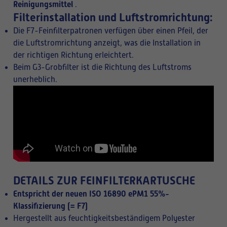
Reinigungsmittel
.
Filterinstallation und Luftstromrichtung:
Die F7-Feinfilterpatronen verfügen über einen Pfeil, der
die Luftstromrichtung anzeigt, was die Installation in
der richtigen Richtung erleichtert.
Beim G3-Grobfilter ist die Richtung des Luftstroms
unerheblich.
DETAILS ZUR FEINFILTERKARTUSCHE
Entspricht der neuen ISO 16890 ePM1 55%-
Klassifizierung (= F7)
Hergestellt aus feuchtigkeitsbeständigem Polyester