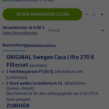
VERFÜGBAR
,
LIEFERZEIT 1 - 4 TAGE
IN DEN WARENKORB LEGEN
Versandkosten ab 6,90 €
Siehe Versandkosten
Beschreibung
Dateien
Questions
ORIGINAL
Swegon Casa | Ilto 270 K
Filterset
beinhaltet:
1 Feinfilterpatrone F7 (EU7),
194x404x24 mm
(Lufteinlass)
2 Stück weißes Grobfiltertuch G3,
180x400mm
(Einlass-/Abluft)
Das Filterset ist für alle Lüftungsgeräte der ILTO 270 K-
Serie geeignet.
ZUBEHÖR