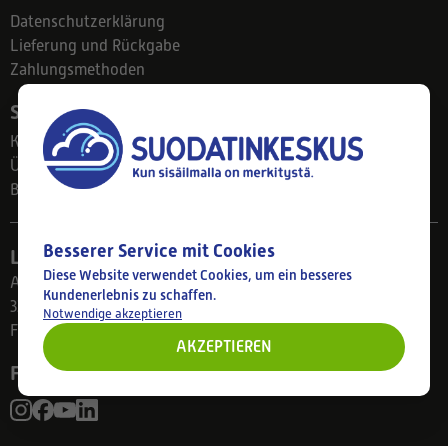
Datenschutzerklärung
Lieferung und Rückgabe
Zahlungsmethoden
Suodatinkeskus
Kontakt
Über uns
Blog
Besserer Service mit Cookies
Ladengeschäft
Diese Website verwendet Cookies, um ein besseres
Ahlmanintie 61
Kundenerlebnis zu schaffen.
33800 Tampere
Notwendige akzeptieren
Finnland
AKZEPTIEREN
Folgen Sie uns