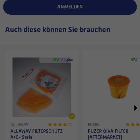
ANMELDEN
tilaamassa
tarvikesuodattimessa. Sen
verran jäi epäilyttämään
Auch diese können Sie brauchen
(alkuperäinen) tuote että
seuraavan tilauksen teen
sellaisesta kaupasta josta
saa varmuudella
alkuperäisen tuotteen.
Verfügbar
Ver
VASTAUS:
Hei, ja kiitos palautteesta.
Pahoittelut, jos
alkuperäisistä
suodattimista on tullut
epäilyttävä tunne.
ALLAWAY
PUZER
Suodatin oli kyllä
ALLAWAY FILTERSCHUTZ
PUZER OIVA FILTER
alkuperäisessä
A/C- Serie
(AFTERMARKET)