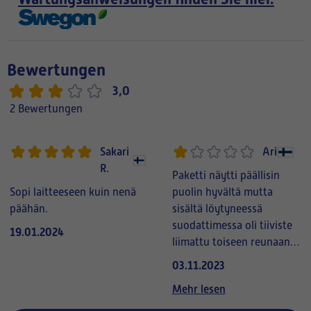
Bewertungen
3,0
2 Bewertungen
Sakari
Ari
R.
Paketti näytti päällisin
Sopi laitteeseen kuin nenä
puolin hyvältä mutta
päähän.
sisältä löytyneessä
suodattimessa oli tiiviste
19.01.2024
liimattu toiseen reunaan
kuin alkuperäisessä
03.11.2023
koneen mukana tulleessa
Mehr lesen
suodattimessa ja samalla
tavalla kuin toisessa