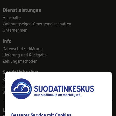
Dienstleistungen
Haushalte
Wohnungseigentümergemeinschaften
Unternehmen
Info
Datenschutzerklärung
Lieferung und Rückgabe
Zahlungsmethoden
Suodatinkeskus
Kontakt
Über uns
Blog
Ladengeschäft
Besserer Service mit Cookies