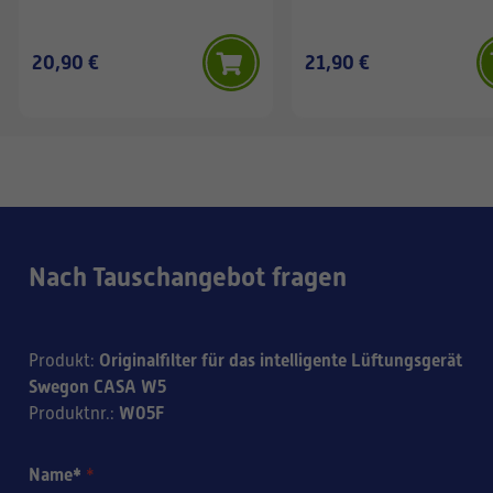
paketissaan, ja sisältö on
täysin sama kuin
valmistaja sen on
20,90 €
21,90 €
lähettänyt. Alkuperäisessä
suodattimessa on myös
Swegonin oma tuotetarra.
Suodattimen voi
halutessaan lähettää
valmistajalle, jos haluatte
varmistuksen
alkuperäisyydelle.
Nach Tauschangebot fragen
Originalfilter für das intelligente Lüftungsgerät
Produkt
:
Swegon CASA W5
W05F
Produktnr.
:
Name*
*