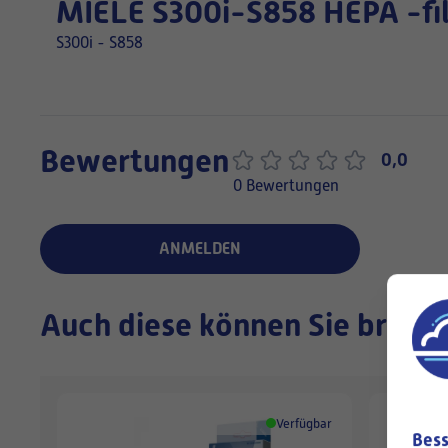
MIELE S300i-S858 HEPA -fil
S300i - S858
Bewertungen
0,0
0 Bewertungen
ANMELDEN
Auch diese können Sie brauc
Verfügbar
Bess