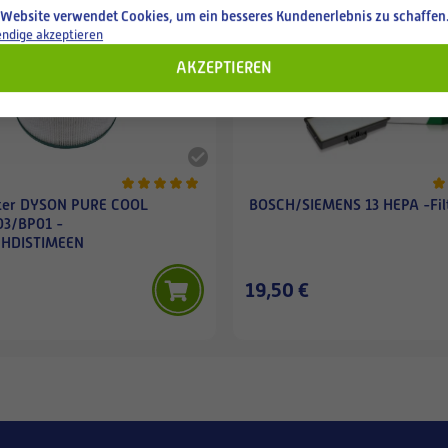
 Website verwendet Cookies, um ein besseres Kundenerlebnis zu schaffen
ndige akzeptieren
AKZEPTIEREN
ter DYSON PURE COOL
BOSCH/SIEMENS 13 HEPA -Fil
3/BP01 -
HDISTIMEEN
19,50 €