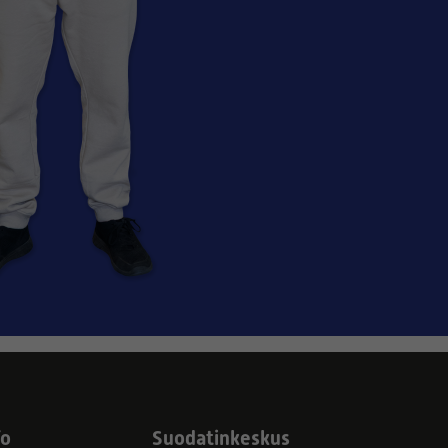
fo
Suodatinkeskus