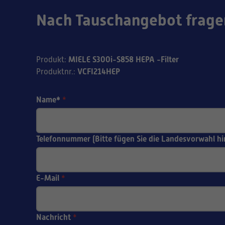
Nach Tauschangebot frage
MIELE S300i-S858 HEPA -Filter
Produkt
:
VCFI214HEP
Produktnr.
:
Name*
*
Telefonnummer (Bitte fügen Sie die Landesvorwahl hi
E-Mail
*
Nachricht
*