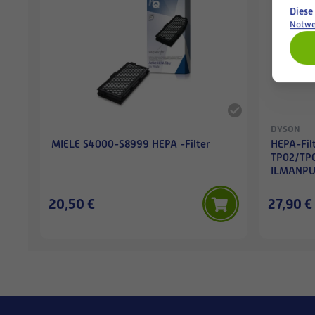
Diese
Notwe
DYSON
MIELE S4000-S8999 HEPA -Filter
HEPA-Fil
TP02/TP0
ILMANPU
20,50 €
27,90 €