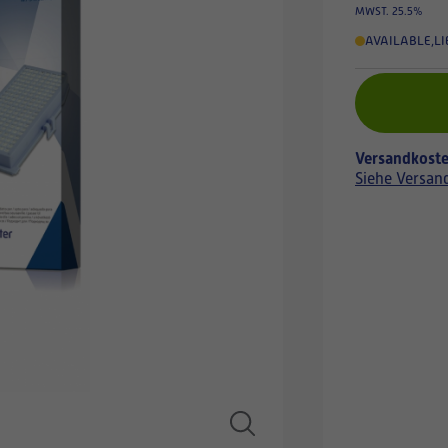
MWST. 25.5%
AVAILABLE
,
LI
Versandkoste
Siehe Versan