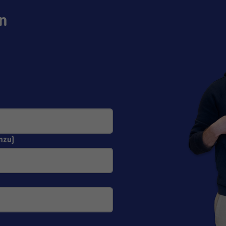
n
nzu)