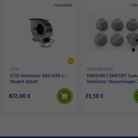
Available
Av
ILTO
SWEGON CASA
ILTO Ventilator 600/650 L-
SWEGON COMFORT Gum
Modell Abluft
Ventilator Steuerklappe 
872,00 €
23,50 €