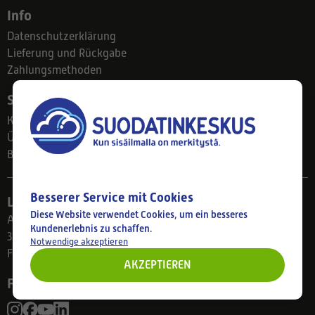
Info
Datenschutzerklärung
Lieferung und Rückgabe
Zahlungsmethoden
Suodatinkeskus
Kontakt
Über uns
Blog
Besserer Service mit Cookies
Ladengeschäft
Diese Website verwendet Cookies, um ein besseres
Ahlmanintie 61
Kundenerlebnis zu schaffen.
33800 Tampere
Notwendige akzeptieren
Finnland
AKZEPTIEREN
Folgen Sie uns