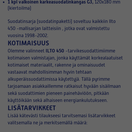
1 kpl valkoinen karkeasuodatinkangas G3,
120x180 mm
(kiertoilma)
Suodatinsarja (suodatinpaketti) soveltuu kaikkiin Ilto
450 -mallisarjan laitteisiin , jotka ovat valmistettu
vuosina 1998-2002.
KOTIMAISUUS
ILTO 450
Olemme valinneet
-tarvikesuodattimiimme
kotimaisen valmistajan, jonka käyttämät korkealaatuiset
kotimaiset materiaalit, rakenne ja ominaisuudet
vastaavat mahdollisimman hyvin tehtaan
alkuperäissuodattimissa käytettyjä. Tällä pyrimme
tarjoamaan asiakkaillemme ratkaisut hyvään sisäilmaan
sekä suodattimien pieneen painehäviöön, pitkään
käyttöikään sekä alhaiseen energiankulutukseen.
LISÄTARVIKKEET
Lisää kätevästi tilaukseesi tarvitsemasi lisätarvikkeet
valitsemalla ne ja merkitsemällä määrä: