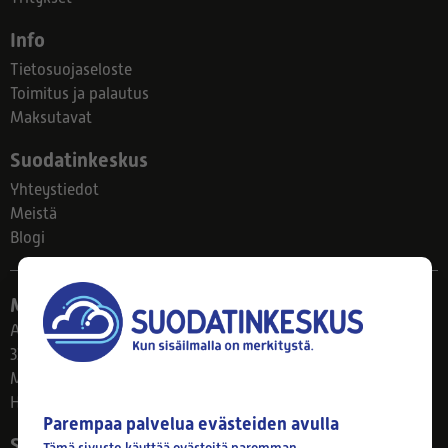
Info
Tietosuojaseloste
Toimitus ja palautus
Maksutavat
Suodatinkeskus
Yhteystiedot
Meistä
Blogi
Myymälä
Ahlmanintie 61
33800 Tampere
Ma–Pe 8–17
Huom! Myymälän poikkeusaukiolot: 27.7.-21.8. klo 8-16
Parempaa palvelua evästeiden avulla
Seuraa meitä