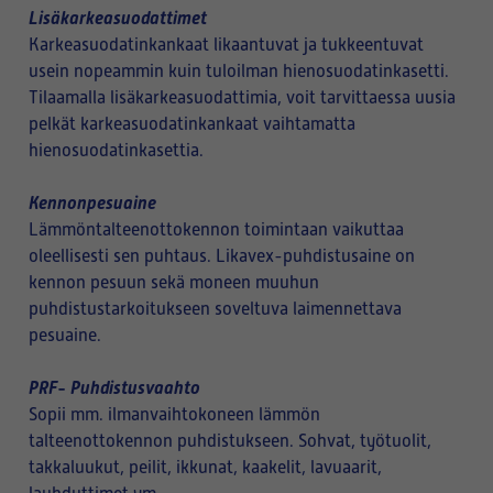
Lisäkarkeasuodattimet
Karkeasuodatinkankaat likaantuvat ja tukkeentuvat
usein nopeammin kuin tuloilman hienosuodatinkasetti.
Tilaamalla lisäkarkeasuodattimia, voit tarvittaessa uusia
pelkät karkeasuodatinkankaat vaihtamatta
hienosuodatinkasettia.
Kennonpesuaine
Lämmöntalteenottokennon toimintaan vaikuttaa
oleellisesti sen puhtaus. Likavex-puhdistusaine on
kennon pesuun sekä moneen muuhun
puhdistustarkoitukseen soveltuva laimennettava
pesuaine.
PRF- Puhdistusvaahto
Sopii mm. ilmanvaihtokoneen lämmön
talteenottokennon puhdistukseen. Sohvat, työtuolit,
takkaluukut, peilit, ikkunat, kaakelit, lavuaarit,