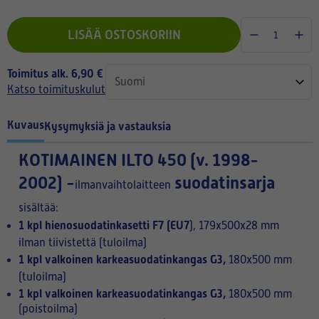
LISÄÄ OSTOSKORIIN
Toimitus alk. 6,90 €
Katso toimituskulut
Kuvaus
Kysymyksiä ja vastauksia
KOTIMAINEN
ILTO 450 (v. 1998-
2002) -
suodatinsarja
ilmanvaihtolaitteen
sisältää:
1 kpl hienosuodatinkasetti F7 (EU7
)
, 179x500x28 mm
ilman tiivistettä (tuloilma)
1 kpl valkoinen karkeasuodatinkangas G3,
180x500 mm
(tuloilma)
1 kpl valkoinen karkeasuodatinkangas G3,
180x500 mm
(poistoilma)