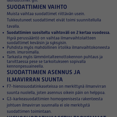
lauhduttimet ym.
SUODATTIMIEN VAIHTO
Muista vaihtaa suodattimet riittävän usein.
Tukkeutuneet suodattimet eivät toimi suunnitellulla
tavalla.
Suodattimien suositeltu vaihtoväli on 2 kertaa vuodessa.
Hyvä perussääntö on vaihtaa ilmanvaihtolaitteen
suodattimet keväisin ja syksyisin.
Puhdista myös mahdollinen irtolika ilmanvaihtokoneesta
esim. imuroimalla.
Tarkasta myös lämmöntalteenottokennon puhtaus ja
tarvittaessa pese se tarkoitukseen sopivalla
kennonpesuaineella.
SUODATTIMIEN ASENNUS JA
ILMAVIRRAN SUUNTA
F7-hienosuodatinkaseteissa on merkittynä ilmanvirran
suunta nuolella, joten asennus oikein päin on helppoa.
G3-karkeasuodattimien homogeenisesta rakenteesta
johtuen ilmavirran suunnalla ei ole merkitystä
suodattimen toimintaan.