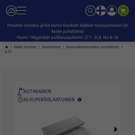
Ilmainen toimitus yli 60 euron tilauksiin kaikkiin noutopisteisiin! (ei
koske puhaltimia)
Huom.! Myymälän poikkeusaukiolot: 27.7.-21.8. klo 8-16
/
Kaikki tuotteet
/
Suodattimet
/
Ilmanvaihtokoneiden suodattimet
/
ILTO
KOTIMAINEN
ALKUPERÄISLAATUINEN