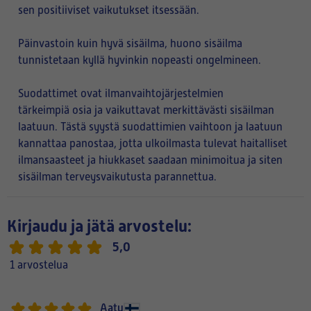
sen positiiviset vaikutukset itsessään.
Päinvastoin kuin hyvä sisäilma, huono sisäilma
tunnistetaan kyllä hyvinkin nopeasti ongelmineen.
Suodattimet ovat ilmanvaihtojärjestelmien
tärkeimpiä osia ja vaikuttavat merkittävästi sisäilman
laatuun. Tästä syystä suodattimien vaihtoon ja laatuun
kannattaa panostaa, jotta ulkoilmasta tulevat haitalliset
ilmansaasteet ja hiukkaset saadaan minimoitua ja siten
sisäilman terveysvaikutusta parannettua.
Kirjaudu ja jätä arvostelu:
5,0
1 arvostelua
Aatu