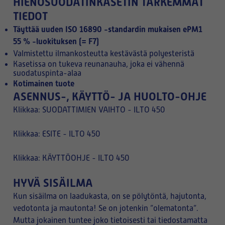
HIENOSUODATINKASETIN TARKEMMAT
TIEDOT
Täyttää uuden ISO 16890 -standardin mukaisen ePM1
55 % -luokituksen (= F7)
Valmistettu ilmankosteutta kestävästä polyesteristä
Kasetissa on tukeva reunanauha, joka ei vähennä
suodatuspinta-alaa
Kotimainen tuote
ASENNUS-, KÄYTTÖ- JA HUOLTO-OHJE
Klikkaa:
SUODATTIMIEN VAIHTO - ILTO 450
Klikkaa:
ESITE - ILTO 450
Klikkaa:
KÄYTTÖOHJE - ILTO 450
HYVÄ SISÄILMA
Kun sisäilma on laadukasta, on se pölytöntä, hajutonta,
vedotonta ja mautonta! Se on jotenkin ”olematonta”.
Mutta jokainen tuntee joko tietoisesti tai tiedostamatta