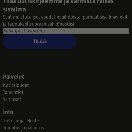
Tilaa uutiskirjeemme ja varmista raikas
sisäilma
Saat muistutukset suodatinvaihdoista, parhaat sisäilmavinkit
ja tarjoukset suoraan sähköpostiisi!
TILAA
Palvelut
Kotitaloudet
Taloyhtiöt
Yritykset
Info
Tietosuojaseloste
Toimitus ja palautus