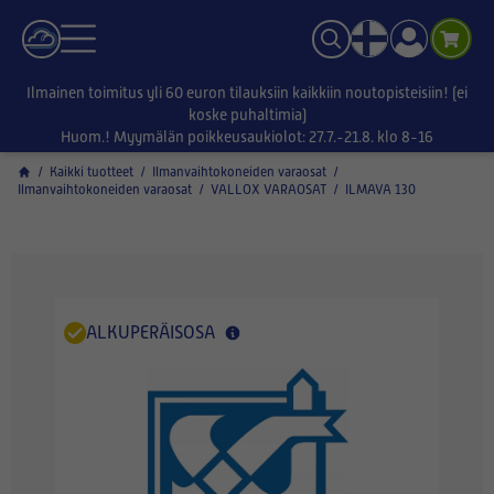
Ilmainen toimitus yli 60 euron tilauksiin kaikkiin noutopisteisiin! (ei
koske puhaltimia)
Huom.! Myymälän poikkeusaukiolot: 27.7.-21.8. klo 8-16
/
Kaikki tuotteet
/
Ilmanvaihtokoneiden varaosat
/
Ilmanvaihtokoneiden varaosat
/
VALLOX VARAOSAT
/
ILMAVA 130
ALKUPERÄISOSA