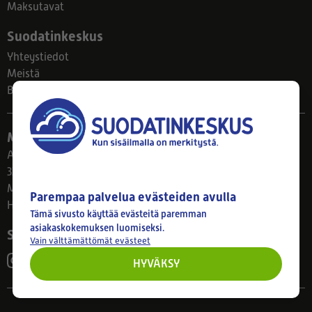
Maksutavat
Suodatinkeskus
Yhteystiedot
Meistä
Blogi
Myymälä
Ahlmanintie 61
33800 Tampere
Ma–Pe 8–17
Parempaa palvelua evästeiden avulla
Huom! Myymälän poikkeusaukiolot: 27.7.-21.8. klo 8-16
Tämä sivusto käyttää evästeitä paremman
asiakaskokemuksen luomiseksi.
Seuraa meitä
Vain välttämättömät evästeet
HYVÄKSY