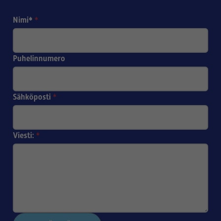
Nimi*
*
Puhelinnumero
Sähköposti
*
Viesti:
*