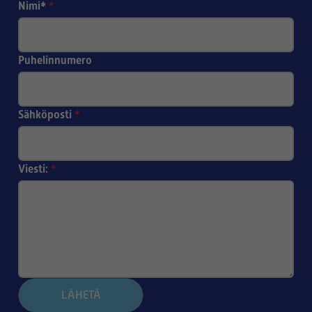
Nimi*
*
Puhelinnumero
Sähköposti
*
Viesti:
*
LÄHETÄ