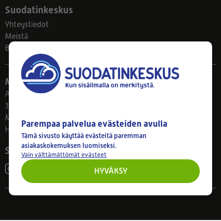
Suodatinkeskus
Yhteystiedot
Meistä
Blogi
Myymälä
Ahlmanintie 61
33800 Tampere
Ma–Pe 8–17
Parempaa palvelua evästeiden avulla
Huom! Myymälän poikkeusaukiolot: 27.7.-21.8. klo 8-16
Tämä sivusto käyttää evästeitä paremman
asiakaskokemuksen luomiseksi.
Seuraa meitä
Vain välttämättömät evästeet
HYVÄKSY