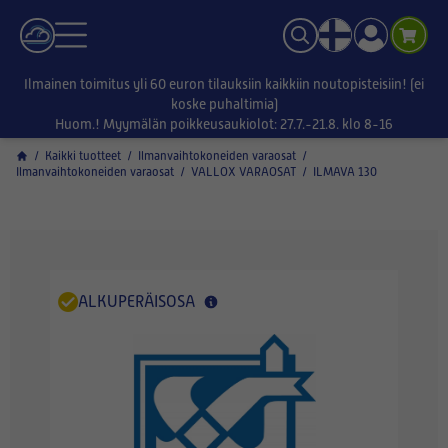
Ilmainen toimitus yli 60 euron tilauksiin kaikkiin noutopisteisiin! (ei
koske puhaltimia)
Huom.! Myymälän poikkeusaukiolot: 27.7.-21.8. klo 8-16
/
Kaikki tuotteet
/
Ilmanvaihtokoneiden varaosat
/
Ilmanvaihtokoneiden varaosat
/
VALLOX VARAOSAT
/
ILMAVA 130
ALKUPERÄISOSA