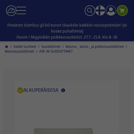
Ilmainen toimitus yli 60 euron tilauksiin kaikkiin noutopisteisiin! (ei
koske puhaltimia)
Huom.! Myymälän poikkeusaukiolot: 27.7.-21.8. klo 8-16
/
Kaikki tuotteet
/
Suodattimet
/
Ikkuna-, seinä-, ja patterisuodattimet
/
Ikkunasuodattimet
/
AIR-IN SUODATTIMET
ALKUPERÄISOSA