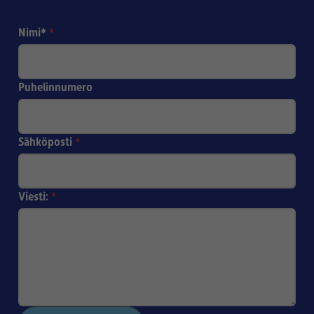
Nimi*
*
Puhelinnumero
Sähköposti
*
Viesti:
*