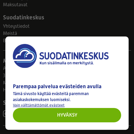
Maksutavat
Suodatinkeskus
Yhteystiedot
Meistä
Blogi
Myymälä
Ahlmanintie 61
33800 Tampere
Ma–Pe 8–17
Parempaa palvelua evästeiden avulla
Huom! Myymälän poikkeusaukiolot: 27.7.-21.8. klo 8-16
Tämä sivusto käyttää evästeitä paremman
asiakaskokemuksen luomiseksi.
Seuraa meitä
Vain välttämättömät evästeet
HYVÄKSY