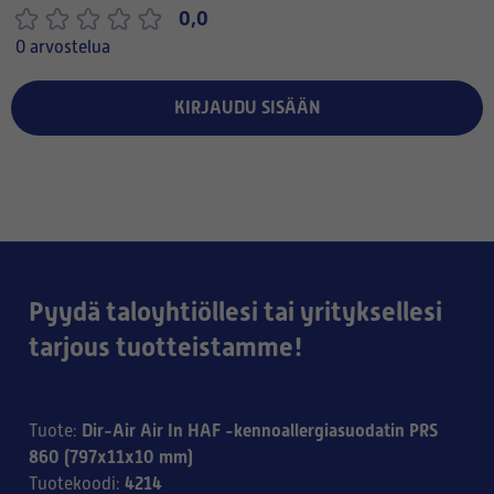
0,0
0 arvostelua
KIRJAUDU SISÄÄN
Pyydä taloyhtiöllesi tai yrityksellesi
tarjous tuotteistamme!
Dir-Air Air In HAF -kennoallergiasuodatin PRS
Tuote
:
860 (797x11x10 mm)
4214
Tuotekoodi
: