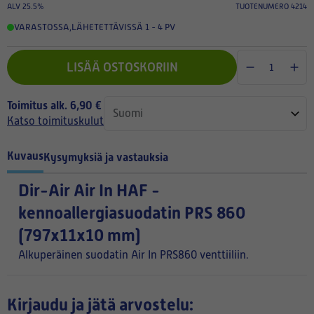
ALV 25.5%
TUOTENUMERO 4214
VARASTOSSA
,
LÄHETETTÄVISSÄ 1 - 4 PV
LISÄÄ OSTOSKORIIN
Toimitus alk. 6,90 €
Katso toimituskulut
Kuvaus
Kysymyksiä ja vastauksia
Dir-Air Air In HAF -
kennoallergiasuodatin PRS 860
(797x11x10 mm)
Alkuperäinen suodatin Air In PRS860 venttiiliin.
Kirjaudu ja jätä arvostelu: