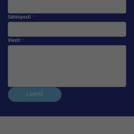
Sähköposti
*
Viesti:
*
LÄHETÄ