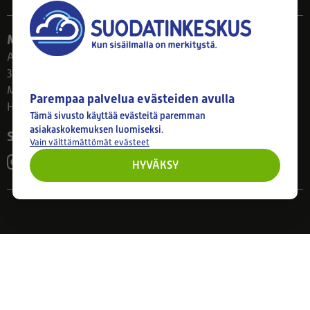
Myymälä
Ahlmanintie 61
33800 Tampere
Ma–Pe 8–17
Parempaa palvelua evästeiden avulla
Huom! Myymälän poikkeusaukiolot: 27.7.-21.8. klo 8-16
Tämä sivusto käyttää evästeitä paremman
asiakaskokemuksen luomiseksi.
Seuraa meitä
Vain välttämättömät evästeet
HYVÄKSY