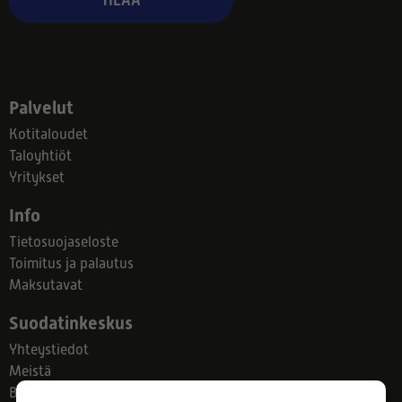
TILAA
Palvelut
Kotitaloudet
Taloyhtiöt
Yritykset
Info
Tietosuojaseloste
Toimitus ja palautus
Maksutavat
Suodatinkeskus
Yhteystiedot
Meistä
Blogi