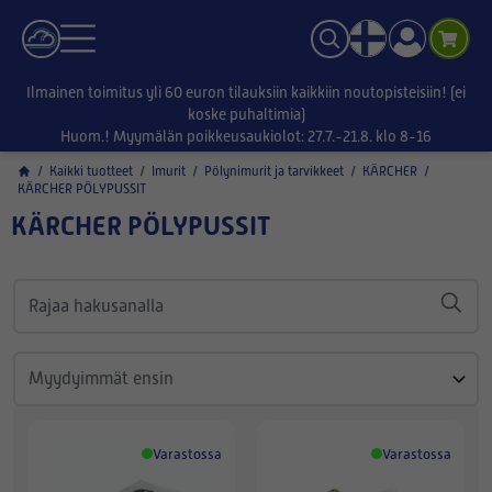
Ilmainen toimitus yli 60 euron tilauksiin kaikkiin noutopisteisiin! (ei
koske puhaltimia)
Huom.! Myymälän poikkeusaukiolot: 27.7.-21.8. klo 8-16
/
Kaikki tuotteet
/
Imurit
/
Pölynimurit ja tarvikkeet
/
KÄRCHER
/
KÄRCHER PÖLYPUSSIT
KÄRCHER PÖLYPUSSIT
Varastossa
Varastossa