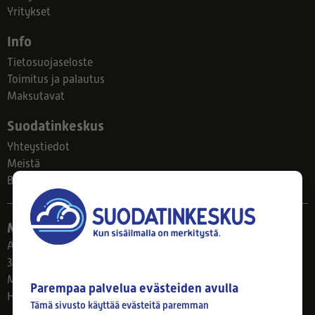
Yritykset
Info
Tietosuojaseloste
Toimitus ja palautus
Maksutavat
Suodatinkeskus
Yhteystiedot
Meistä
Blogi
Myymälä
Ahlmanintie 61
33800 Tampere
Ma–Pe 8–17
Parempaa palvelua evästeiden avulla
Huom! Myymälän poikkeusaukiolot: 27.7.-21.8. klo 8-16
Tämä sivusto käyttää evästeitä paremman