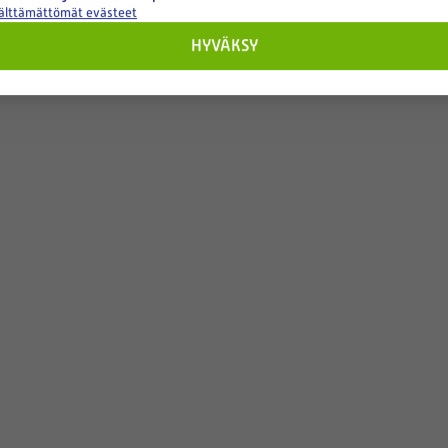
välttämättömät evästeet
HYVÄKSY