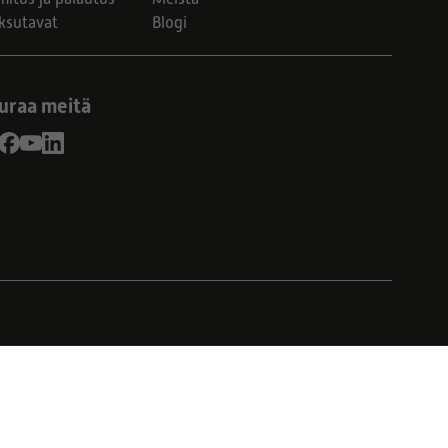
ksutavat
Blogi
uraa meitä