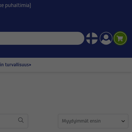
ske puhaltimia)
n turvallisuus