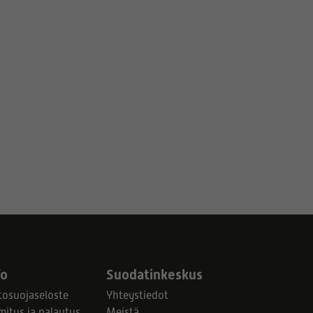
fo
Suodatinkeskus
tosuojaseloste
Yhteystiedot
mitus ja palautus
Meistä