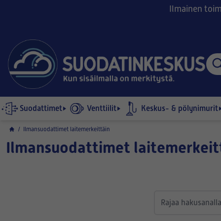
Ilmainen toimi
Suodattimet
Venttiilit
Keskus- & pölynimurit
/
Ilmansuodattimet laitemerkeittäin
Ilmansuodattimet laitemerkeit