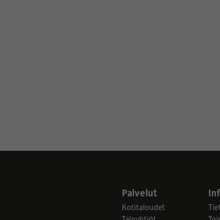
Palvelut
In
Kotitaloudet
Tie
Taloyhtiöt
Toi