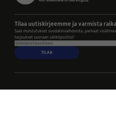
Tilaa uutiskirjeemme ja varmista raika
Saat muistutukset suodatinvaihdoista, parhaat sisäilmavi
tarjoukset suoraan sähköpostiisi!
TILAA