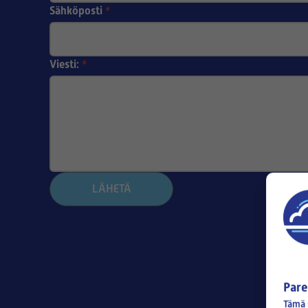
Sähköposti
*
Viesti:
*
LÄHETÄ
Pare
Tämä 