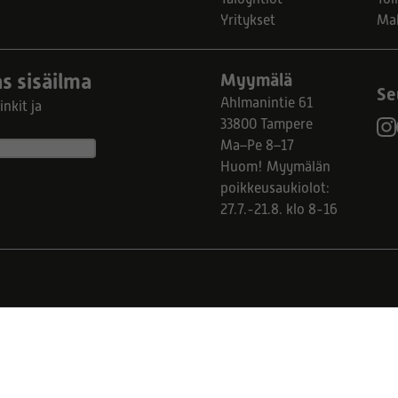
Yritykset
Ma
s sisäilma
Myymälä
Se
Ahlmanintie 61
nkit ja
33800 Tampere
Ma–Pe 8–17
Huom! Myymälän
poikkeusaukiolot:
27.7.-21.8. klo 8-16