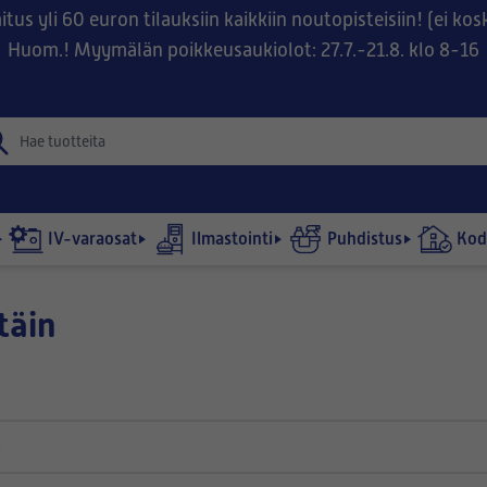
tus yli 60 euron tilauksiin kaikkiin noutopisteisiin! (ei ko
Huom.! Myymälän poikkeusaukiolot: 27.7.-21.8. klo 8-16
IV-varaosat
Ilmastointi
Puhdistus
Kodi
täin