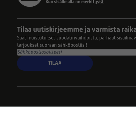
Tilaa uutiskirjeemme ja varmista raika
Saat muistutukset suodatinvaihdoista, parhaat sisäilmavi
tarjoukset suoraan sähköpostiisi!
TILAA