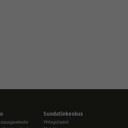
fo
Suodatinkeskus
tosuojaseloste
Yhteystiedot