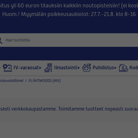
tus yli 60 euron tilauksiin kaikkiin noutopisteisiin! (ei ko
Huom.! Myymälän poikkeusaukiolot: 27.7.-21.8. klo 8-16
IV-varaosat
Ilmastointi
Puhdistus
Kodi
inäsuodattimet
/
FLÄKTWOODS (KIV)
lisesti verkkokaupastamme. Toimitamme tuotteet nopeasti suoraa