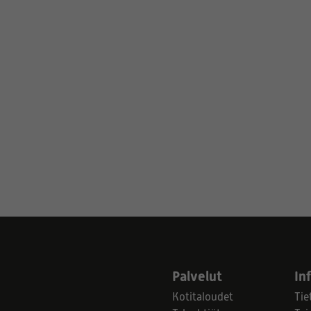
Palvelut
In
Kotitaloudet
Tie