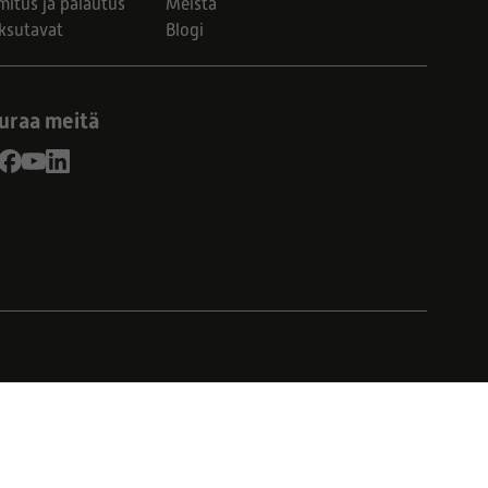
mitus ja palautus
Meistä
ksutavat
Blogi
uraa meitä