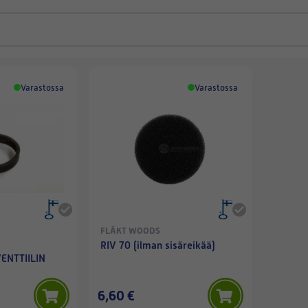
Varastossa
Varastossa
FLÄKT WOODS
RIV 70 (ilman sisäreikää)
ENTTIILIN
6,60 €