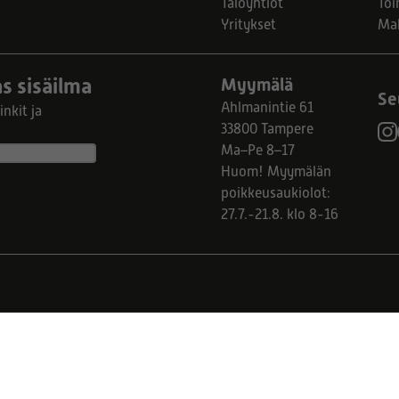
Taloyhtiöt
Toi
Yritykset
Ma
s sisäilma
Myymälä
Se
Ahlmanintie 61
nkit ja
33800 Tampere
Ma–Pe 8–17
Huom! Myymälän
poikkeusaukiolot:
27.7.-21.8. klo 8-16