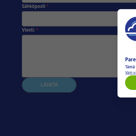
Sähköposti
*
Viesti:
*
Pare
Tämä 
Vain 
LÄHETÄ