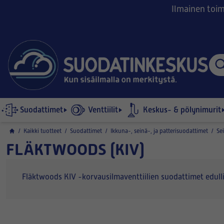
Ilmainen toimi
Suodattimet
Venttiilit
Keskus- & pölynimurit
/
Kaikki tuotteet
/
Suodattimet
/
Ikkuna-, seinä-, ja patterisuodattimet
/
Se
FLÄKTWOODS (KIV)
Fläktwoods KIV -korvausilmaventtiilien suodattimet edul