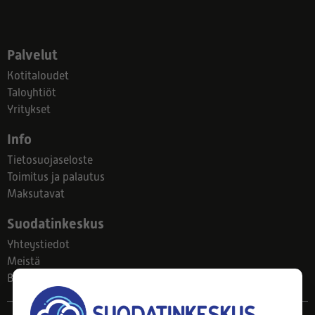
Palvelut
Kotitaloudet
Taloyhtiöt
Yritykset
Info
Tietosuojaseloste
Toimitus ja palautus
Maksutavat
Suodatinkeskus
Yhteystiedot
Meistä
Blogi