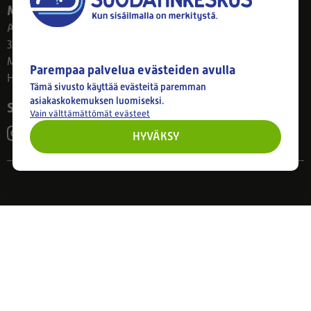
Myymälä
Ahlmanintie 61
33800 Tampere
Ma–Pe 8–17
Parempaa palvelua evästeiden avulla
Huom! Myymälän poikkeusaukiolot: 27.7.-21.8. klo 8-16
Tämä sivusto käyttää evästeitä paremman
asiakaskokemuksen luomiseksi.
Seuraa meitä
Vain välttämättömät evästeet
HYVÄKSY