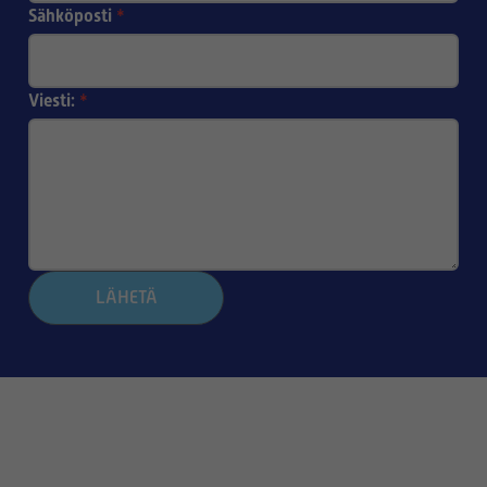
Sähköposti
*
Viesti:
*
LÄHETÄ