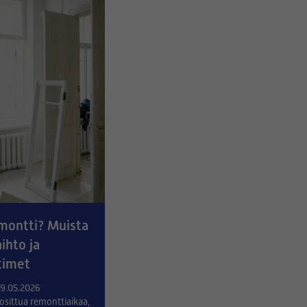
montti? Muista
ihto ja
timet
29.05.2026
osittua remonttiaikaa,