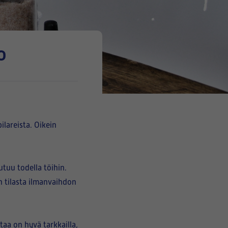
o
lareista. Oikein
tuu todella töihin.
n tilasta ilmanvaihdon
taa on hyvä tarkkailla,