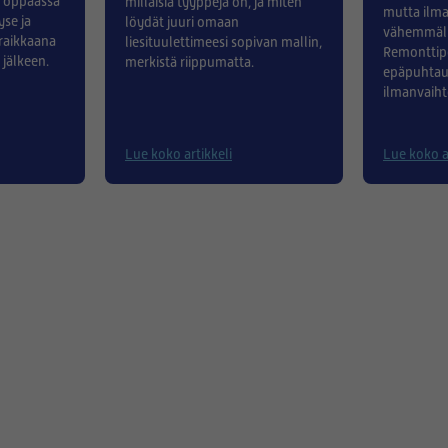
ä oppaassa
millaisia tyyppejä on, ja miten
mutta ilma
se ja
löydät juuri omaan
vähemmäll
 raikkaana
liesituulettimeesi sopivan mallin,
Remonttipö
 jälkeen.
merkistä riippumatta.
epäpuhtau
ilmanvaiht
tavallista
suodattim
tarkistaa 
Lue koko artikkeli
Lue koko a
jä