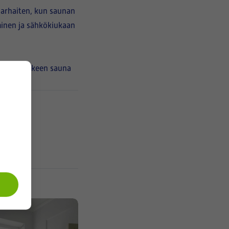
 parhaiten, kun saunan
minen ja sähkökiukaan
öylyjen jälkeen sauna
Koti