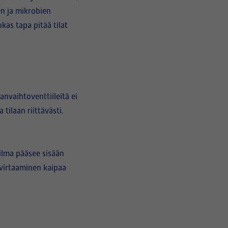
n ja mikrobien
kas tapa pitää tilat
vaihtoventtiileitä ei
 tilaan riittävästi.
ilma pääsee sisään
 virtaaminen kaipaa