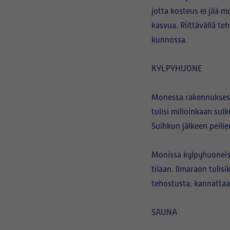
jotta kosteus ei jää 
kasvua. Riittävällä te
kunnossa.
KYLPYHUONE
Monessa rakennuksess
tulisi milloinkaan sulk
Suihkun jälkeen peilien
Monissa kylpyhuoneiss
tilaan. Ilmaraon tuli
tehostusta, kannattaa
SAUNA