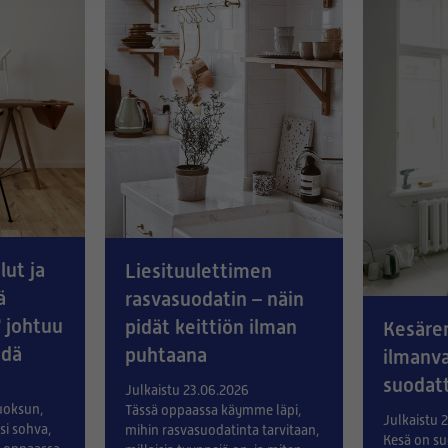
ut ja
Liesituulettimen
ä
rasvasuodatin – näin
 johtuu
pidät keittiön ilman
Kesäre
hdä
puhtaana
ilmanva
suodat
Julkaistu 23.06.2026
uoksun,
Tässä oppaassa käymme läpi,
Julkaistu 
si sohva,
mihin rasvasuodatinta tarvitaan,
Kesä on su