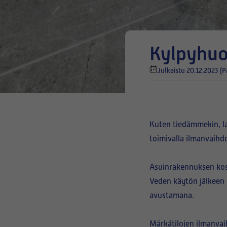
Kylpyhu
Julkaistu 20.12.2023
(P
Kuten tiedämmekin, la
toimivalla ilmanvaihdo
Asuinrakennuksen kost
Veden käytön jälkeen 
avustamana.
Märkätilojen ilmanvai