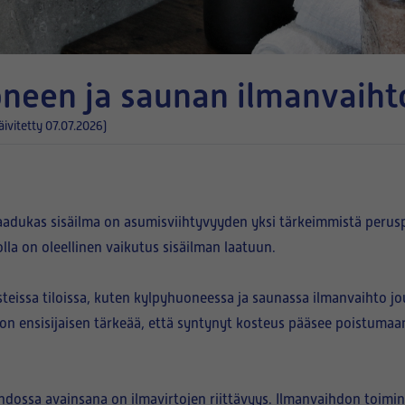
oneen ja saunan ilmanvaiht
äivitetty 07.07.2026)
adukas sisäilma on asumisviihtyvyyden yksi tärkeimmistä peruspi
lla on oleellinen vaikutus sisäilman laatuun.
eissa tiloissa, kuten kylpyhuoneessa ja saunassa ilmanvaihto jou
on ensisijaisen tärkeää, että syntynyt kosteus pääsee poistumaa
hdossa avainsana on ilmavirtojen
riittävyys
. Ilmanvaihdon toimin