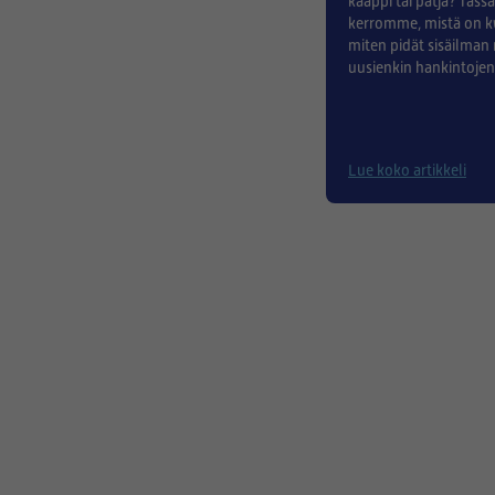
kaappi tai patja? Täss
kerromme, mistä on ky
miten pidät sisäilman
uusienkin hankintojen
Lue koko artikkeli