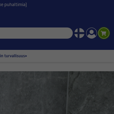
ske puhaltimia)
n turvallisuus