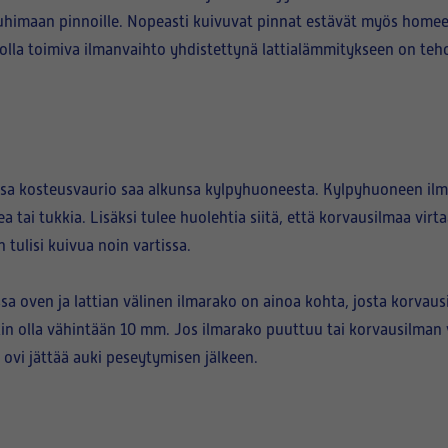
muhimaan pinnoille. Nopeasti kuivuvat pinnat estävät myös homee
holla toimiva ilmanvaihto yhdistettynä lattialämmitykseen on teho
a kosteusvaurio saa alkunsa kylpyhuoneesta. Kylpyhuoneen ilman
ea tai tukkia. Lisäksi tulee huolehtia siitä, että korvausilmaa virtaa
 tulisi kuivua noin vartissa.
a oven ja lattian välinen ilmarako on ainoa kohta, josta korvaus
sikin olla vähintään 10 mm. Jos ilmarako puuttuu tai korvausilman
 ovi jättää auki peseytymisen jälkeen.