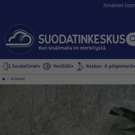
Ilmainen toimi
Suodattimet
Venttiilit
Keskus- & pölynimurit
/
Artikkelit