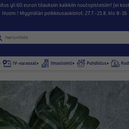
tus yli 60 euron tilauksiin kaikkiin noutopisteisiin! (ei ko
Huom.! Myymälän poikkeusaukiolot: 27.7.-21.8. klo 8-16
IV-varaosat
Ilmastointi
Puhdistus
Kodi