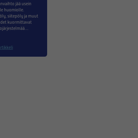
nvaihto jää usein
e huomiolle.
ly, siitepöly ja muut
det kuormittavat
ojärjestelmää
 enemmän, joten
ien kunto kannattaa
ennen remonttia ja sen
rtikkeli