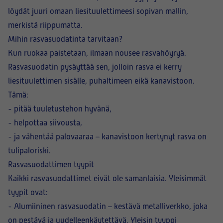
löydät juuri omaan liesituulettimeesi sopivan mallin,
merkistä riippumatta.
Mihin rasvasuodatinta tarvitaan?
Kun ruokaa paistetaan, ilmaan nousee rasvahöyryä.
Rasvasuodatin pysäyttää sen, jolloin rasva ei kerry
liesituulettimen sisälle, puhaltimeen eikä kanavistoon.
Tämä:
- pitää
tuuletustehon
hyvänä,
- helpottaa siivousta,
- ja vähentää
palovaaraa
– kanavistoon kertynyt rasva on
tulipaloriski.
Rasvasuodattimen tyypit
Kaikki rasvasuodattimet eivät ole samanlaisia. Yleisimmät
tyypit ovat:
-
Alumiininen rasvasuodatin
– kestävä metalliverkko, joka
on pestävä ja uudelleenkäytettävä. Yleisin tyyppi