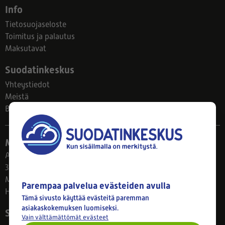
Info
Tietosuojaseloste
Toimitus ja palautus
Maksutavat
Suodatinkeskus
Yhteystiedot
Meistä
Blogi
Myymälä
Ahlmanintie 61
33800 Tampere
Ma–Pe 8–17
Parempaa palvelua evästeiden avulla
Huom! Myymälän poikkeusaukiolot: 27.7.-21.8. klo 8-16
Tämä sivusto käyttää evästeitä paremman
asiakaskokemuksen luomiseksi.
Seuraa meitä
Vain välttämättömät evästeet