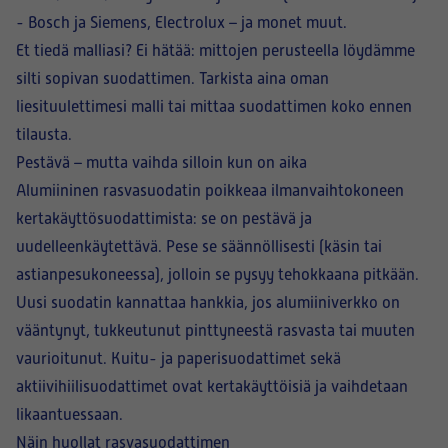
-
Bosch ja Siemens, Electrolux
– ja monet muut.
Et tiedä malliasi? Ei hätää: mittojen perusteella löydämme
silti sopivan suodattimen. Tarkista aina oman
liesituulettimesi malli tai mittaa suodattimen koko ennen
tilausta.
Pestävä – mutta vaihda silloin kun on aika
Alumiininen rasvasuodatin poikkeaa ilmanvaihtokoneen
kertakäyttösuodattimista: se on pestävä ja
uudelleenkäytettävä. Pese se säännöllisesti (käsin tai
astianpesukoneessa), jolloin se pysyy tehokkaana pitkään.
Uusi suodatin kannattaa hankkia, jos alumiiniverkko on
vääntynyt, tukkeutunut pinttyneestä rasvasta tai muuten
vaurioitunut. Kuitu- ja paperisuodattimet sekä
aktiivihiilisuodattimet ovat kertakäyttöisiä ja vaihdetaan
likaantuessaan.
Näin huollat rasvasuodattimen