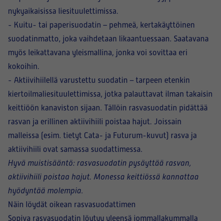
nykyaikaisissa liesituulettimissa.
-
Kuitu- tai paperisuodatin
– pehmeä, kertakäyttöinen
suodatinmatto, joka vaihdetaan likaantuessaan. Saatavana
myös leikattavana yleismallina, jonka voi sovittaa eri
kokoihin.
-
Aktiivihiilellä varustettu suodatin
– tarpeen etenkin
kiertoilmaliesituulettimissa, jotka palauttavat ilman takaisin
keittiöön kanaviston sijaan. Tällöin rasvasuodatin pidättää
rasvan ja erillinen aktiivihiili poistaa hajut. Joissain
malleissa (esim. tietyt Cata- ja Futurum-kuvut) rasva ja
aktiivihiili ovat samassa suodattimessa.
Hyvä muistisääntö: rasvasuodatin pysäyttää rasvan,
aktiivihiili poistaa hajut. Monessa keittiössä kannattaa
hyödyntää molempia.
Näin löydät oikean rasvasuodattimen
Sopiva rasvasuodatin löytyy yleensä jommallakummalla