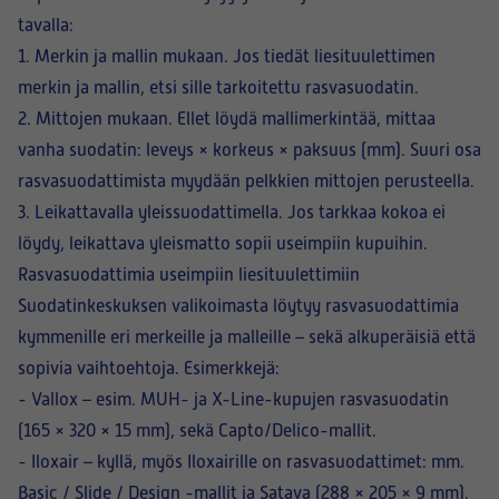
tavalla:
1.
Merkin ja mallin mukaan
. Jos tiedät liesituulettimen
merkin ja mallin, etsi sille tarkoitettu rasvasuodatin.
2.
Mittojen mukaan
. Ellet löydä mallimerkintää, mittaa
vanha suodatin: leveys × korkeus × paksuus (mm). Suuri osa
rasvasuodattimista myydään pelkkien mittojen perusteella.
3.
Leikattavalla yleissuodattimella
. Jos tarkkaa kokoa ei
löydy, leikattava yleismatto sopii useimpiin kupuihin.
Rasvasuodattimia useimpiin liesituulettimiin
Suodatinkeskuksen valikoimasta löytyy rasvasuodattimia
kymmenille eri merkeille ja malleille – sekä alkuperäisiä että
sopivia vaihtoehtoja. Esimerkkejä:
-
Vallox
– esim. MUH- ja X-Line-kupujen rasvasuodatin
(165 × 320 × 15 mm), sekä Capto/Delico-mallit.
-
Iloxair
– kyllä, myös Iloxairille on rasvasuodattimet: mm.
Basic / Slide / Design -mallit ja Satava (288 × 205 × 9 mm).