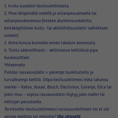
1. Irrota suodatin liesituulettimesta.
2. Pese lämpimällä vedellä ja astianpesuaineella tai
astianpesukoneessa (koskee alumiinisuodatinta;
kertakäyttöinen kuitu- tai aktiivihiilisuodatin vaihdetaan
uuteen).
3. Anna kuivua kunnolla ennen takaisin asennusta.
4. Toista säännöllisesti – aktiivisessa keittiössä jopa
kuukausittain.
Yhteenveto
Puhdas rasvasuodatin = parempi tuuletusteho ja
turvallisempi keittiö. Olipa liesituulettimesi mikä tahansa
merkki – Vallox, Iloxair, Bosch, Electrolux, Gorenje, Elica tai
jokin muu – sopiva rasvasuodatin löytyy joko mallin tai
mittojen perusteella.
Tarvitsetko liesituulettimeesi rasvasuodattimen tai et ole
Ota yhteyttä
varma mallista tai mitoista?