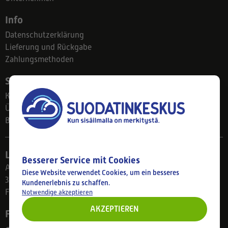
Info
Datenschutzerklärung
Lieferung und Rückgabe
Zahlungsmethoden
Suodatinkeskus
Kontakt
Über uns
Blog
Ladengeschäft
Besserer Service mit Cookies
Ahlmanintie 61
Diese Website verwendet Cookies, um ein besseres
33800 Tampere
Kundenerlebnis zu schaffen.
Finnland
Notwendige akzeptieren
AKZEPTIEREN
Folgen Sie uns