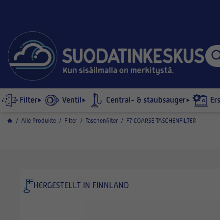
Filter
Ventil
Central- & staubsauger
Er
/
Alle Produkte
/
Filter
/
Taschenfilter
/
F7 COARSE TASCHENFILTER
HERGESTELLT IN FINNLAND