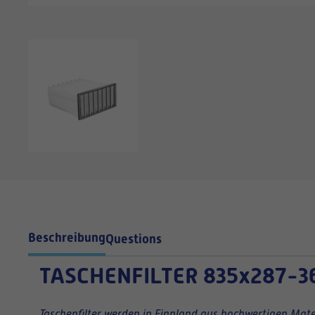
Beschreibung
Questions
TASCHENFILTER
835x287-3
Taschenfilter werden in Finnland aus hochwertigen Mater