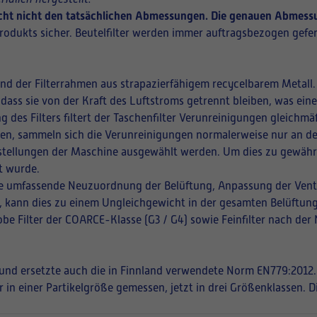
richt nicht den tatsächlichen Abmessungen. Die genauen Abmessu
rodukts sicher. Beutelfilter werden immer auftragsbezogen gefer
und der Filterrahmen aus strapazierfähigem recycelbarem Metall.
 dass sie von der Kraft des Luftstroms getrennt bleiben, was ei
ng des Filters filtert der Taschenfilter Verunreinigungen gleich
ffnen, sammeln sich die Verunreinigungen normalerweise nur an de
instellungen der Maschine ausgewählt werden. Um dies zu gewährle
t wurde.
eine umfassende Neuzuordnung der Belüftung, Anpassung der Vent
en, kann dies zu einem Ungleichgewicht in der gesamten Belüftung
be Filter der COARCE-Klasse (G3 / G4) sowie Feinfilter nach der
t und ersetzte auch die in Finnland verwendete Norm EN779:2012.
r in einer Partikelgröße gemessen, jetzt in drei Größenklassen. 