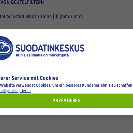
 VON BEUTELFILTERN
el befestigt sind) x Höhe (B) (mm x mm)
erer Service mit Cookies
 Website verwendet Cookies, um ein besseres Kundenerlebnis zu schaffen
ndige akzeptieren
AKZEPTIEREN