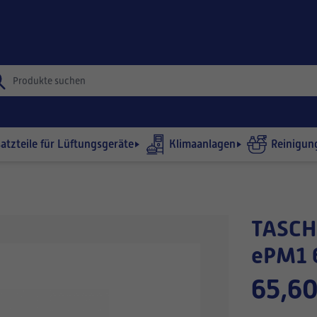
satzteile für Lüftungsgeräte
Klimaanlagen
Reinigun
TASCHENFILTER 835x287-360/10
ePM1 
65,60