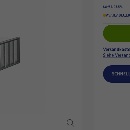
MWST. 25.5%
AVAILABLE
,
LI
Versandkoste
Siehe Versan
SCHNEL