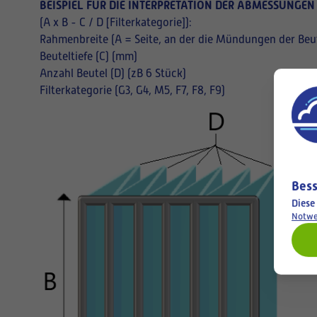
BEISPIEL FÜR DIE INTERPRETATION DER ABMESSUNGEN
(A x B - C / D [Filterkategorie]):
Rahmenbreite (A = Seite, an der die Mündungen der Beut
Beuteltiefe (C) (mm)
Anzahl Beutel (D) (zB 6 Stück)
Filterkategorie (G3, G4, M5, F7, F8, F9)
Bess
Diese
Notwe