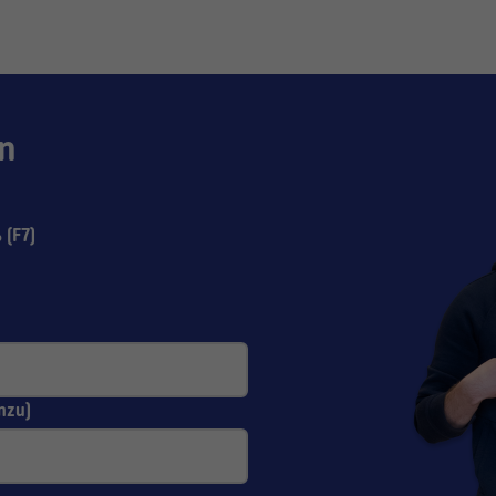
n
(F7)
nzu)