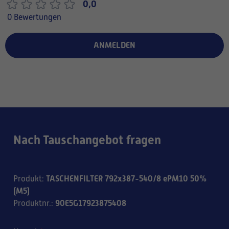
0,0
0 Bewertungen
ANMELDEN
Nach Tauschangebot fragen
TASCHENFILTER 792x387-540/8 ePM10 50%
Produkt
:
(M5)
90E5G17923875408
Produktnr.
: