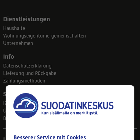
Dienstleistungen
Haushalte
Wohnungseigentümergemeinschaften
Unternehmen
Info
Datenschutzerklärung
Lieferung und Rückgabe
Zahlungsmethoden
Suodatinkeskus
Kontakt
Über uns
Blog
Besserer Service mit Cookies
Ladengeschäft