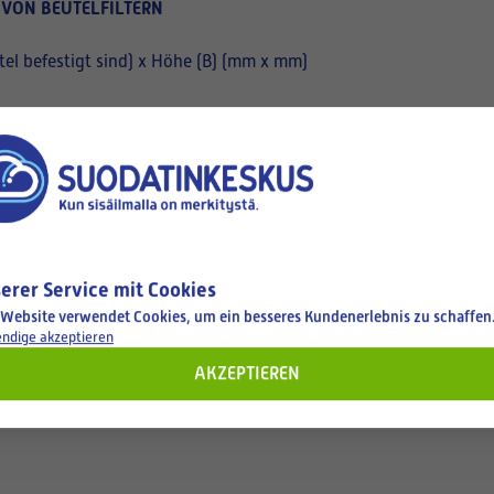
 VON BEUTELFILTERN
el befestigt sind) x Höhe (B) (mm x mm)
erer Service mit Cookies
 Website verwendet Cookies, um ein besseres Kundenerlebnis zu schaffen
ndige akzeptieren
AKZEPTIEREN