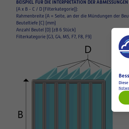
BEISPIEL FÜR DIE INTERPRETATION DER ABMESSUNGEN
(A x B - C / D [Filterkategorie]):
Rahmenbreite (A = Seite, an der die Mündungen der Beut
Beuteltiefe (C) (mm)
Anzahl Beutel (D) (zB 6 Stück)
Filterkategorie (G3, G4, M5, F7, F8, F9)
Bess
Diese
Notwe