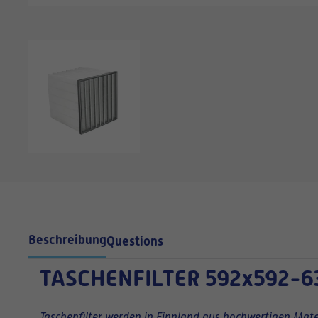
Beschreibung
Questions
TASCHENFILTER
592x592-6
Taschenfilter werden in Finnland aus hochwertigen Mater