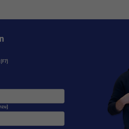
n
(F7)
nzu)