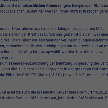
richt nicht den tatsächlichen Abmessungen. Die genauen Abmessu
rodukts sicher. Beutelfilter werden immer auftragsbezogen gefer
und der Filterrahmen aus strapazierfähigem recycelbarem Metall.
 dass sie von der Kraft des Luftstroms getrennt bleiben, was ei
ng des Filters filtert der Taschenfilter Verunreinigungen gleich
ffnen, sammeln sich die Verunreinigungen normalerweise nur an de
instellungen der Maschine ausgewählt werden. Um dies zu gewährle
t wurde.
eine umfassende Neuzuordnung der Belüftung, Anpassung der Vent
en, kann dies zu einem Ungleichgewicht in der gesamten Belüftung
be Filter der COARCE-Klasse (G3 / G4) sowie Feinfilter nach der
t und ersetzte auch die in Finnland verwendete Norm EN779:2012.
r in einer Partikelgröße gemessen, jetzt in drei Größenklassen. 