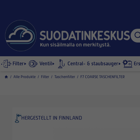
Filter
Ventil
Central- & staubsauger
Er
/
Alle Produkte
/
Filter
/
Taschenfilter
/
F7 COARSE TASCHENFILTER
HERGESTELLT IN FINNLAND