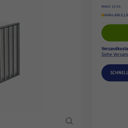
MWST. 25.5%
AVAILABLE
,
LI
Versandkoste
Siehe Versan
SCHNEL