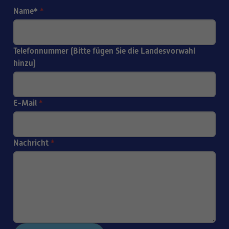
Name*
*
Telefonnummer (Bitte fügen Sie die Landesvorwahl
hinzu)
E-Mail
*
Nachricht
*