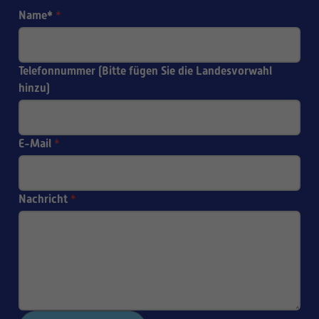
Name*
*
Telefonnummer (Bitte fügen Sie die Landesvorwahl
hinzu)
E-Mail
*
Nachricht
*