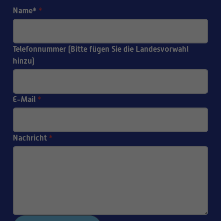
Name*
*
Telefonnummer (Bitte fügen Sie die Landesvorwahl
hinzu)
E-Mail
*
Nachricht
*