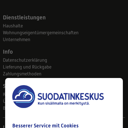
Dienstleistungen
Haushalte
Wohnungseigentümergemeinschaften
Unternehmen
Info
Datenschutzerklärung
Lieferung und Rückgabe
Zahlungsmethoden
Suodatinkeskus
Kontakt
Über uns
Blog
Besserer Service mit Cookies
Ladengeschäft