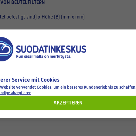
 VON BEUTELFILTERN
el befestigt sind) x Höhe (B) (mm x mm)
erer Service mit Cookies
 Website verwendet Cookies, um ein besseres Kundenerlebnis zu schaffen
ndige akzeptieren
AKZEPTIEREN