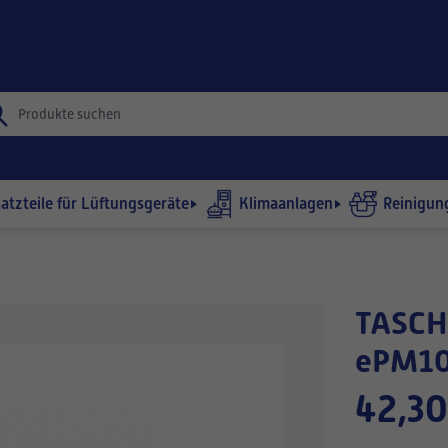
satzteile für Lüftungsgeräte
Klimaanlagen
Reinigun
TASCHENFILTER 440x515-360/4
ePM10
42,30