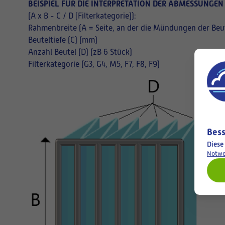
BEISPIEL FÜR DIE INTERPRETATION DER ABMESSUNGEN
(A x B - C / D [Filterkategorie]):
Rahmenbreite (A = Seite, an der die Mündungen der Beut
Beuteltiefe (C) (mm)
Anzahl Beutel (D) (zB 6 Stück)
Filterkategorie (G3, G4, M5, F7, F8, F9)
Bess
Diese
Notwe