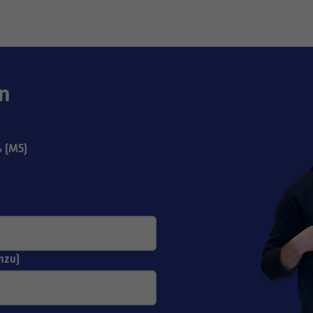
n
 (M5)
nzu)