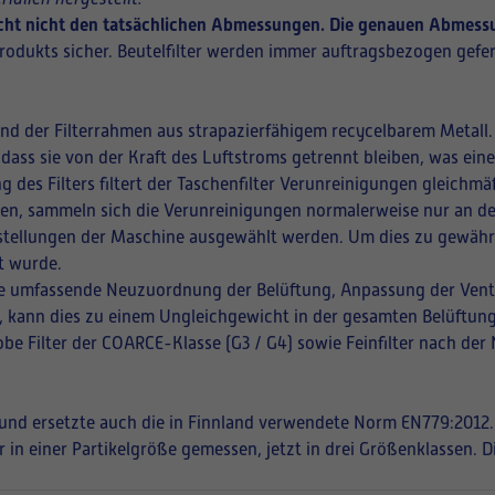
richt nicht den tatsächlichen Abmessungen. Die genauen Abmessu
rodukts sicher. Beutelfilter werden immer auftragsbezogen gefer
und der Filterrahmen aus strapazierfähigem recycelbarem Metall.
 dass sie von der Kraft des Luftstroms getrennt bleiben, was ei
ng des Filters filtert der Taschenfilter Verunreinigungen gleich
ffnen, sammeln sich die Verunreinigungen normalerweise nur an de
instellungen der Maschine ausgewählt werden. Um dies zu gewährle
t wurde.
eine umfassende Neuzuordnung der Belüftung, Anpassung der Vent
en, kann dies zu einem Ungleichgewicht in der gesamten Belüftung
be Filter der COARCE-Klasse (G3 / G4) sowie Feinfilter nach der
t und ersetzte auch die in Finnland verwendete Norm EN779:2012.
r in einer Partikelgröße gemessen, jetzt in drei Größenklassen. 