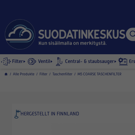
Filter
Ventil
Central- & staubsauger
Er
/
Alle Produkte
/
Filter
/
Taschenfilter
/
M5 COARSE TASCHENFILTER
HERGESTELLT IN FINNLAND