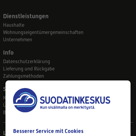
Dienstleistungen
Haushalte
Wohnungseigentümergemeinschaften
Unternehmen
Info
Datenschutzerklärung
Lieferung und Rückgabe
Zahlungsmethoden
Suodatinkeskus
Kontakt
Über uns
Blog
Besserer Service mit Cookies
Ladengeschäft