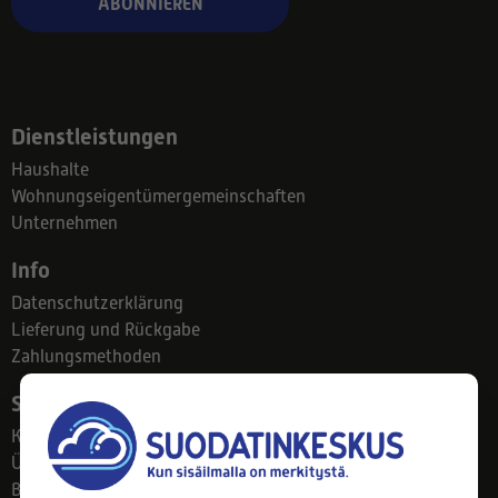
ABONNIEREN
Dienstleistungen
Haushalte
Wohnungseigentümergemeinschaften
Unternehmen
Info
Datenschutzerklärung
Lieferung und Rückgabe
Zahlungsmethoden
Suodatinkeskus
Kontakt
Über uns
Blog