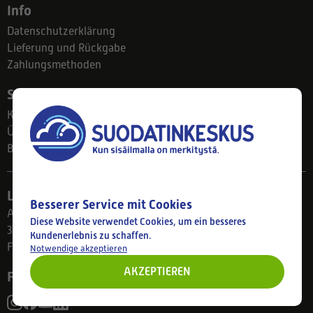
Info
Datenschutzerklärung
Lieferung und Rückgabe
Zahlungsmethoden
Suodatinkeskus
Kontakt
Über uns
Blog
Ladengeschäft
Besserer Service mit Cookies
Ahlmanintie 61
Diese Website verwendet Cookies, um ein besseres
33800 Tampere
Kundenerlebnis zu schaffen.
Finnland
Notwendige akzeptieren
AKZEPTIEREN
Folgen Sie uns