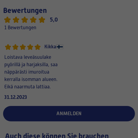
Bewertungen
5,0
1 Bewertungen
Kikka
Loistava leveäsuulake
pyörillä ja harjaksilla, saa
näppärästi imuroitua
kerralla isomman alueen.
Eikä naarmuta lattiaa.
31.12.2023
ANMELDEN
Auch diese können Sie brauchen