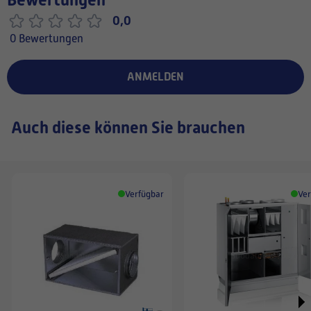
Bewertungen
0,0
0 Bewertungen
ANMELDEN
Auch diese können Sie brauchen
Verfügbar
Ver