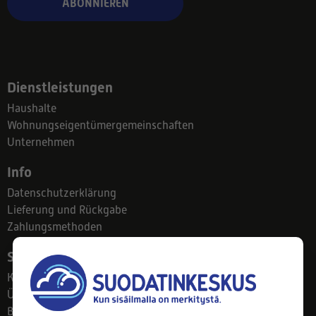
ABONNIEREN
Dienstleistungen
Haushalte
Wohnungseigentümergemeinschaften
Unternehmen
Info
Datenschutzerklärung
Lieferung und Rückgabe
Zahlungsmethoden
Suodatinkeskus
Kontakt
Über uns
Blog